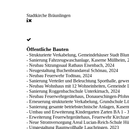
Stadtkirche Bräunlingen
Öffentliche Bauten
- Strukturierte Verkabelung, Gemeindehäuser Stadt Blu
- Sanierung Fahrzeugwaschanlage, Kaserne Müllheim, 
- Neubau Sitzungssaal Rathaus Eisenbach, 2024
- Neugestaltung Buchenbrandareal Schönau, 2024
- Neubau Feuerwehr Todtnau, 2024
- Sanierung Verteiler und Beleuchtung Sporthalle, gew
- Neubau Wohnhaus mit 12 Wohneinheiten, Gemeinde 
- Sanierung Roggenbachschule Unterkirnach, 2024
- Neubau Feuerwehrgerätehaus, Donaueschingen-Pfohr
- Erneuerung strukturierte Verkabelung, Grundschule L
- Sanierung gesamte betriebstechnische Anlagen, Kase
- Umbau und Erweiterung Kindergarten Zarten BA 1 - 3
- Erweiterung Feuerwhrgerätehaus, Feuerwehr Kirchzar
- Neue Stromversorgung Areal Lucian-Reich-Schule Hü
- Umgestaltung Baumwollhalle Lauchringen, 2023